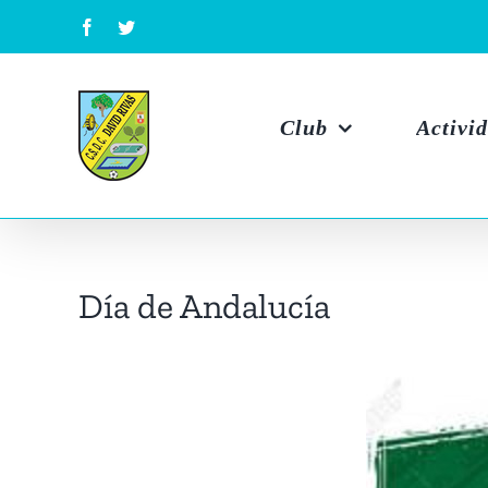
Skip
Facebook
Twitter
to
content
Club
Activi
Día de Andalucía