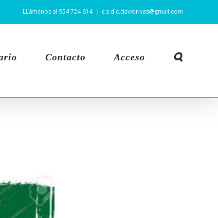
LLámenos al 954 724 614
|
c.s.d.c.davidrivas@gmail.com
ario
Contacto
Acceso