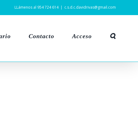
LLámenos al 954 724 614
|
c.s.d.c.davidrivas@gmail.com
ario
Contacto
Acceso